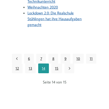
Technikunterricht
Weihnachten 2020
Lockdown 2.0: Die Realschule
Stühlingen hat ihre Hausaufgaben
gemacht
6
7
8
9
10
11
12
13
14
15
Seite 14 von 15