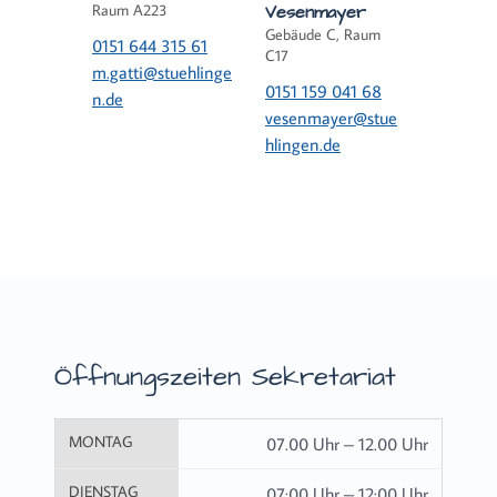
Raum A223
Vesenmayer
Gebäude C, Raum
0151 644 315 61
C17
m.gatti@stuehlinge
0151 159 041 68
n.de
vesenmayer@stue
hlingen.de
Öffnungszeiten Sekretariat
MONTAG
07.00 Uhr – 12.00 Uhr
DIENSTAG
07:00 Uhr – 12:00 Uhr