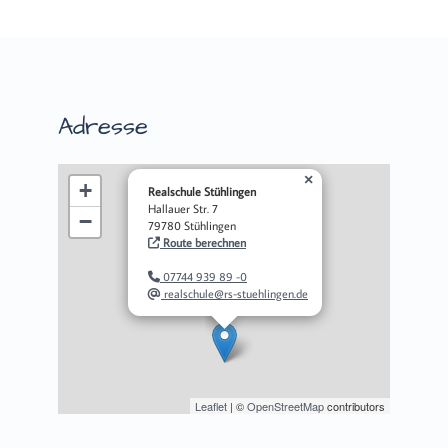
Adresse
×
+
Realschule Stühlingen
Hallauer Str. 7
−
79780 Stühlingen
Route berechnen
07744 939 89 -0
realschule@rs-stuehlingen.de
Leaflet
| ©
OpenStreetMap
contributors