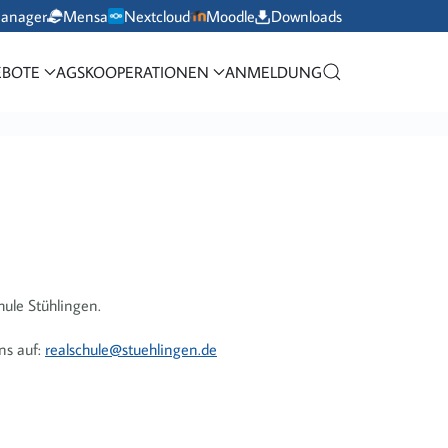
manager
Mensa
Nextcloud
Moodle
Downloads
BOTE
AGS
KOOPERATIONEN
ANMELDUNG
ule Stühlingen.
ns auf:
realschule@stuehlingen.de