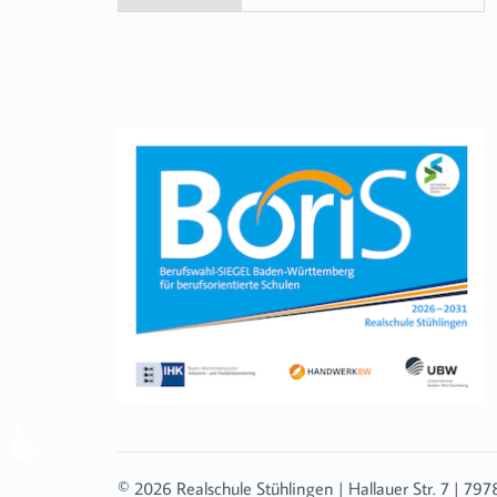
♿
© 2026 Realschule Stühlingen | Hallauer Str. 7 | 79