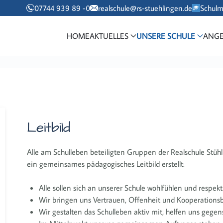
07744 939 89 -0
realschule@rs-stuehlingen.de
Schul
HOME
AKTUELLES
UNSERE SCHULE
ANGE
Leitbild
Alle am Schulleben beteiligten Gruppen der Realschule Stühli
ein gemeinsames pädagogisches Leitbild erstellt:
Alle sollen sich an unserer Schule wohlfühlen und respekt
Wir bringen uns Vertrauen, Offenheit und Kooperationsb
Wir gestalten das Schulleben aktiv mit, helfen uns gegen