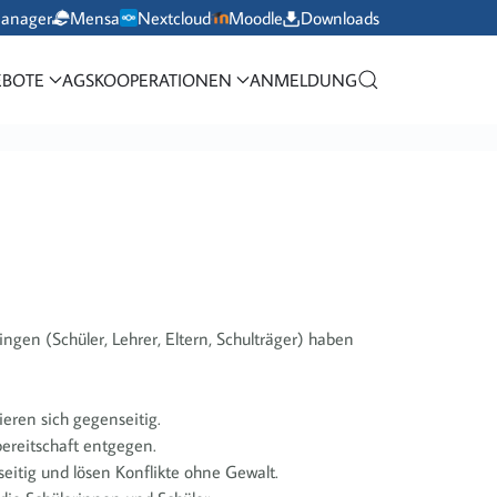
manager
Mensa
Nextcloud
Moodle
Downloads
BOTE
AGS
KOOPERATIONEN
ANMELDUNG
ngen (Schüler, Lehrer, Eltern, Schulträger) haben
ieren sich gegenseitig.
ereitschaft entgegen.
seitig und lösen Konflikte ohne Gewalt.