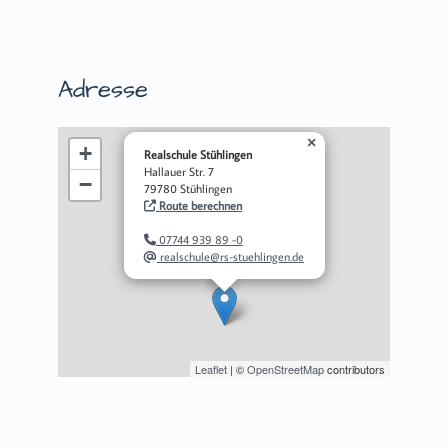
Adresse
×
+
Realschule Stühlingen
Hallauer Str. 7
−
79780 Stühlingen
Route berechnen
07744 939 89 -0
realschule@rs-stuehlingen.de
Leaflet
| ©
OpenStreetMap
contributors