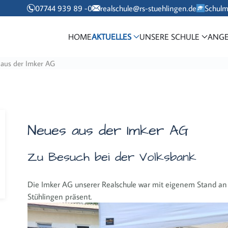
07744 939 89 -0
realschule@rs-stuehlingen.de
Schul
HOME
AKTUELLES
UNSERE SCHULE
ANGE
aus der Imker AG
Neues aus der Imker AG
Zu Besuch bei der Volksbank
Die Imker AG unserer Realschule war mit eigenem Stand an
Stühlingen präsent.