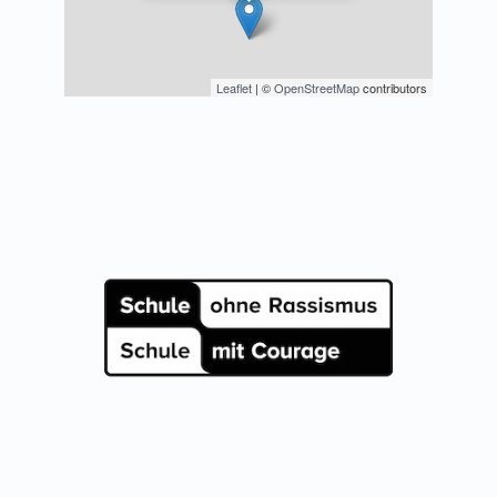
Leaflet
| ©
OpenStreetMap
contributors