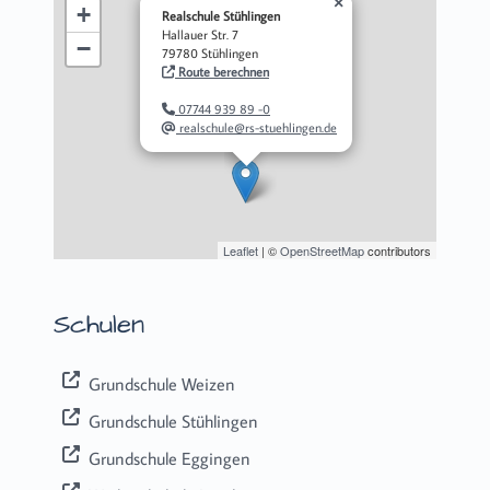
×
+
Realschule Stühlingen
Hallauer Str. 7
−
79780 Stühlingen
Route berechnen
07744 939 89 -0
realschule@rs-stuehlingen.de
Leaflet
| ©
OpenStreetMap
contributors
Schulen
Grundschule Weizen
Grundschule Stühlingen
Grundschule Eggingen