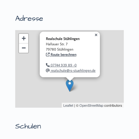
Adresse
×
+
Realschule Stühlingen
Hallauer Str. 7
−
79780 Stühlingen
Route berechnen
07744 939 89 -0
realschule@rs-stuehlingen.de
Leaflet
| ©
OpenStreetMap
contributors
Schulen