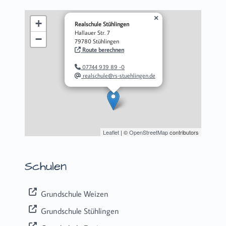
×
+
Realschule Stühlingen
Hallauer Str. 7
−
79780 Stühlingen
Route berechnen
07744 939 89 -0
realschule@rs-stuehlingen.de
Leaflet
| ©
OpenStreetMap
contributors
Schulen
Grundschule Weizen
Grundschule Stühlingen